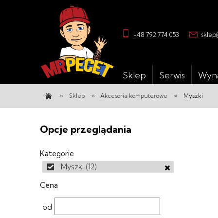
+48 792 774 053
sklep
Sklep
Serwis
Wyn
»
»
»
Sklep
Akcesoria komputerowe
Myszki
Opcje przeglądania
Kategorie
Myszki
(12)
Cena
od