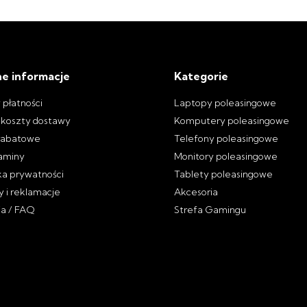
e informacje
Kategorie
 płatności
Laptopy poleasingowe
i koszty dostawy
Komputery poleasingowe
rabatowe
Telefony poleasingowe
aminy
Monitory poleasingowe
ka prywatności
Tablety poleasingowe
 i reklamacje
Akcesoria
ia / FAQ
Strefa Gamingu