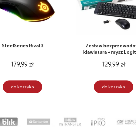
SteelSeries Rival 3
Zestaw bezprzewodo
klawiatura + mysz Logi
MK220 czarny
179,99 zł
129,99 zł
do koszyka
do koszyka