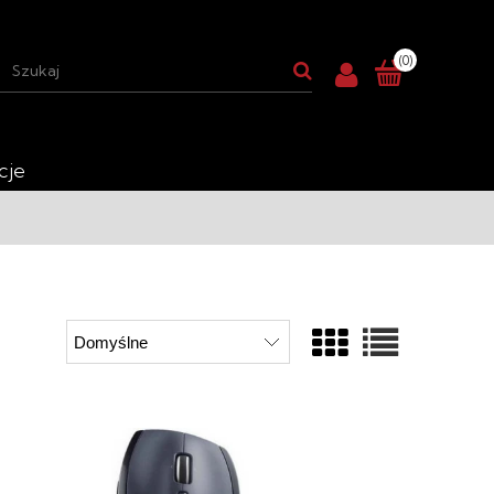
(0)
cje