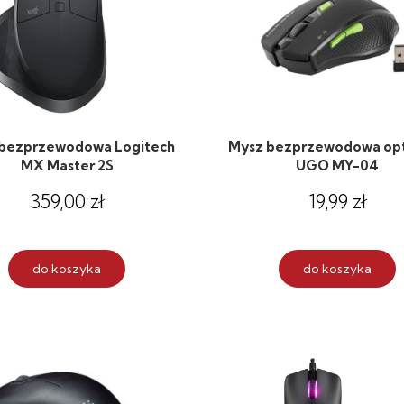
bezprzewodowa Logitech
Mysz bezprzewodowa op
MX Master 2S
UGO MY-04
359,00 zł
19,99 zł
do koszyka
do koszyka