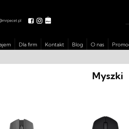
@mrpecet.pl
ajem
Dla firm
Kontakt
Blog
O nas
Promo
Myszki