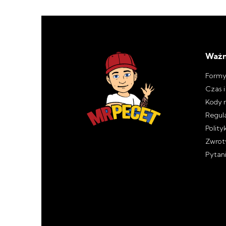
Ważn
Formy
Czas 
Kody 
Regul
Polity
Zwroty
Pytan