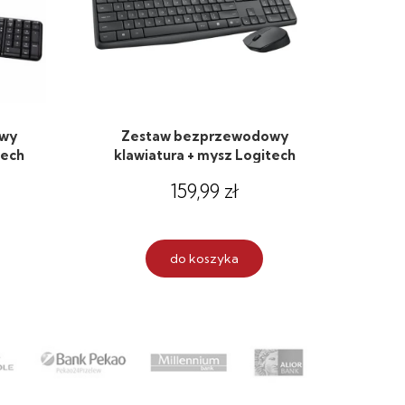
wy
Zestaw bezprzewodowy
tech
klawiatura + mysz Logitech
MK235 szary
159,99 zł
do koszyka