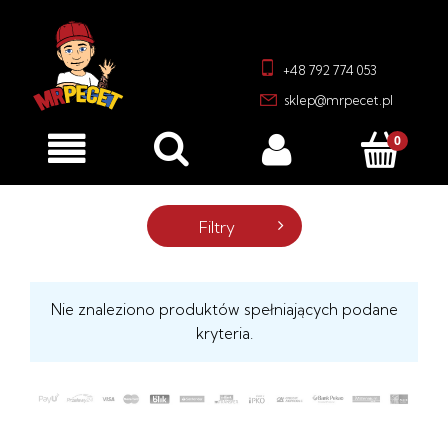
+48 792 774 053
sklep@mrpecet.pl
Filtry
Nie znaleziono produktów spełniających podane
kryteria.