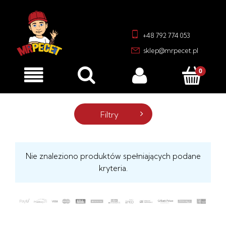
+48 792 774 053
sklep@mrpecet.pl
Filtry
Nie znaleziono produktów spełniających podane
kryteria.