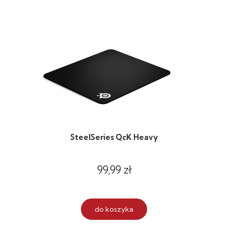
SteelSeries QcK Heavy
99,99 zł
do koszyka