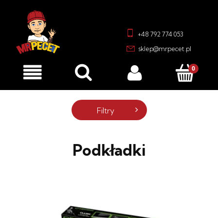
+48 792 774 053
sklep@mrpecet.pl
Filtry
Podkładki