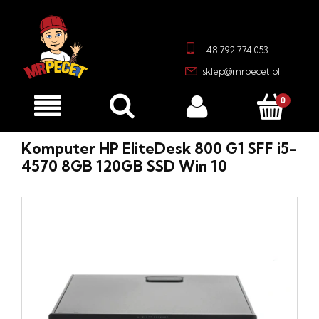
+48 792 774 053
sklep@mrpecet.pl
Komputer HP EliteDesk 800 G1 SFF i5-
4570 8GB 120GB SSD Win 10