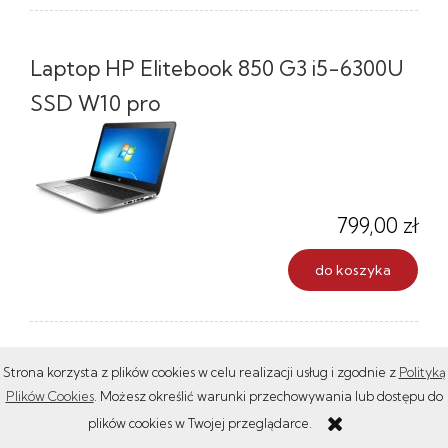
Laptop HP Elitebook 850 G3 i5-6300U
SSD W10 pro
799,00 zł
do koszyka
Strona korzysta z plików cookies w celu realizacji usług i zgodnie z
Polityką
Laptop HP EliteBook 850 G5 i5-7350U
Plików Cookies
. Możesz określić warunki przechowywania lub dostępu do
SSD W10 pro
plików cookies w Twojej przeglądarce.